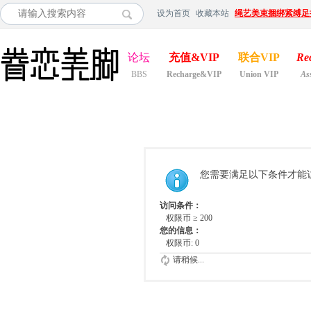
设为首页
收藏本站
绳艺美束捆绑紧缚足
论坛
充值&VIP
联合VIP
Re
BBS
Recharge&VIP
Union VIP
As
您需要满足以下条件才能
访问条件：
权限币 ≥ 200
您的信息：
权限币: 0
请稍候...