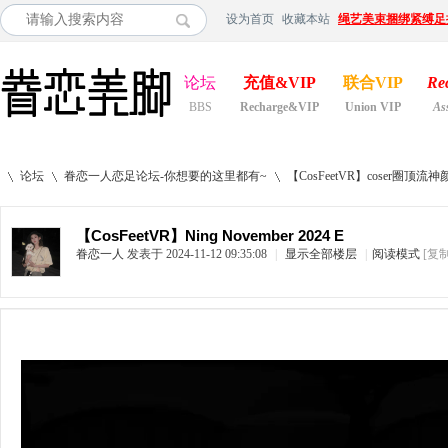
设为首页
收藏本站
绳艺美束捆绑紧缚足
论坛
充值&VIP
联合VIP
Re
BBS
Recharge&VIP
Union VIP
As
论坛
眷恋一人恋足论坛-你想要的这里都有~
【CosFeetVR】coser
【CosFeetVR】Ning November 2024 E
眷恋一人
发表于 2024-11-12 09:35:08
|
显示全部楼层
|
阅读模式
[复
»
›
›