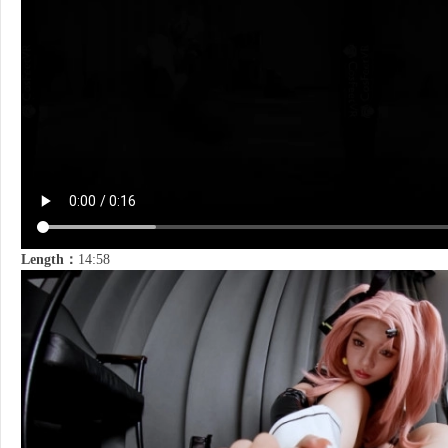
Length：
14:58