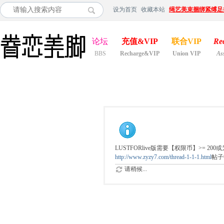
设为首页
收藏本站
绳艺美束捆绑紧缚足
论坛
充值&VIP
联合VIP
Re
BBS
Recharge&VIP
Union VIP
As
LUSTFORlive版需要【权限币】>= 
http://www.zyzy7.com/thread-1-1-1.html
帖子
请稍候...