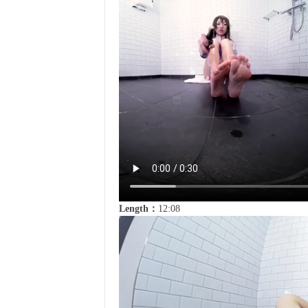
Length：
12:08