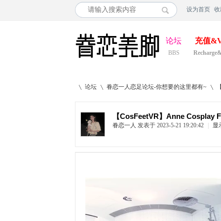
设为首页
收
论坛
充值&V
BBS
Recharge
论坛
眷恋一人恋足论坛-你想要的这里都有~
【CosFeetVR】Anne Cosplay Fe
眷恋一人
发表于 2023-5-21 19:20:42
|
显
»
›
›