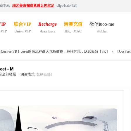
藏本站
绳艺美束捆绑紧缚足控丝足
clips4sale代购
IP
联合VIP
Recharge
港澳充值
微信iuoo-me
&VIP
Union VIP
Assistance
HK、MAC
WeChat
【CosFeetVR】coser圈顶流神颜天花板嫩模，身临其境，纵欲极致【8K】
【CosFeet
et - M
示全部楼层
|
阅读模式
[复制链接]
›