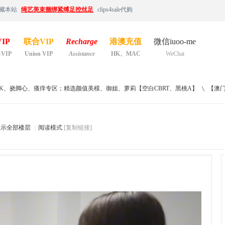
藏本站
绳艺美束捆绑紧缚足控丝足
clips4sale代购
IP
联合VIP
Recharge
港澳充值
微信iuoo-me
&VIP
Union VIP
Assistance
HK、MAC
WeChat
TK、挠脚心、瘙痒专区；精选颜值美模、御姐、萝莉【空白CBRT、黑桃A】
【澳
显示全部楼层
|
阅读模式
[复制链接]
›