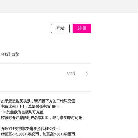
登录
注册
门映画】茜茜
3833
0
如果您想购买视频，请扫描下方的二维码充值
充值比例为1:1，单笔最低充值100元
100的整数倍金额均可充值
转账时备注您的用户名或UID，即可享受即时到账
办理VIP更可享受超多折扣和特权~！
赠送至少(1000+)眷恋币，加至高(400+)权限币