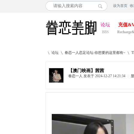
设为首页
收
论坛
充值&V
BBS
Recharge
论坛
眷恋一人恋足论坛-你想要的这里都有~
【澳门映画】茜茜
眷恋一人
发表于 2024-12-27 14:21:34
|
»
›
›