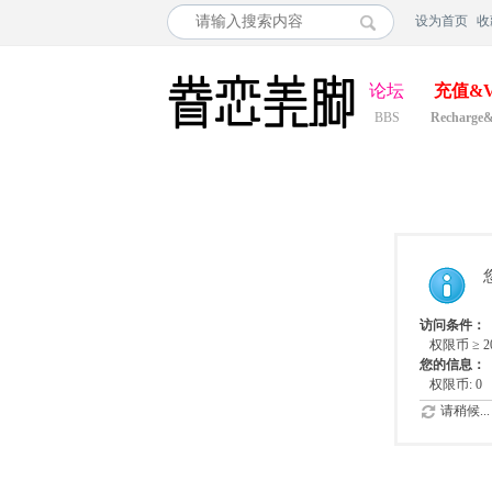
设为首页
收
论坛
充值&V
BBS
Recharge
访问条件：
权限币 ≥ 2
您的信息：
权限币: 0
请稍候...