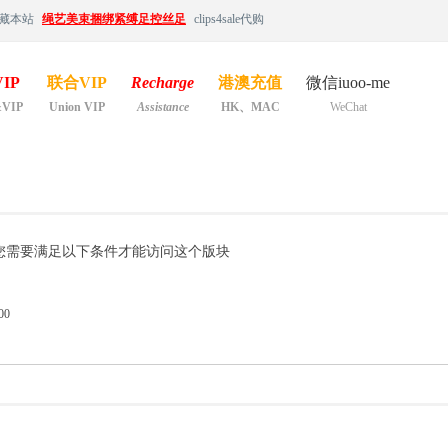
藏本站
绳艺美束捆绑紧缚足控丝足
clips4sale代购
IP
联合VIP
Recharge
港澳充值
微信iuoo-me
&VIP
Union VIP
Assistance
HK、MAC
WeChat
您需要满足以下条件才能访问这个版块
00