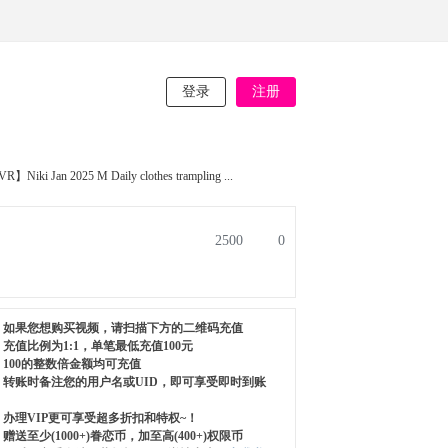
登录
注册
】Niki Jan 2025 M Daily clothes trampling ...
2500
0
如果您想购买视频，请扫描下方的二维码充值
充值比例为1:1，单笔最低充值100元
100的整数倍金额均可充值
转账时备注您的用户名或UID，即可享受即时到账
办理VIP更可享受超多折扣和特权~！
赠送至少(1000+)眷恋币，加至高(400+)权限币