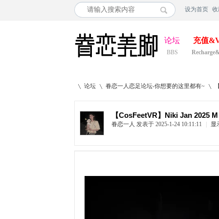
设为首页
收
论坛
充值&V
BBS
Recharge
论坛
眷恋一人恋足论坛-你想要的这里都有~
【CosFeetVR】Niki Jan 2025 M D
眷恋一人
发表于 2025-1-24 10:11:11
|
显
»
›
›