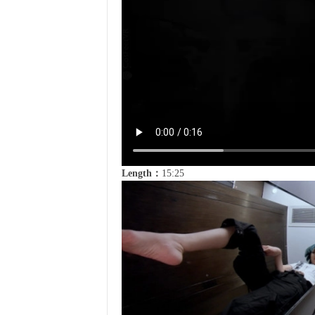
Length：
15:25