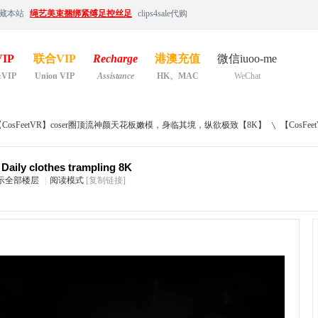
藏本站
绳艺美束捆绑紧缚足控丝足
clips4sale代购
IP
联合VIP
Recharge
港澳充值
微信iuoo-me
&VIP
Union VIP
Assistance
HK、MAC
WeChat
【CosFeetVR】coser圈顶流神颜天花板嫩模，身临其境，纵欲极致【8K】
【CosFeetVR
aily clothes trampling 8K
示全部楼层
|
阅读模式
[复制链接]
›