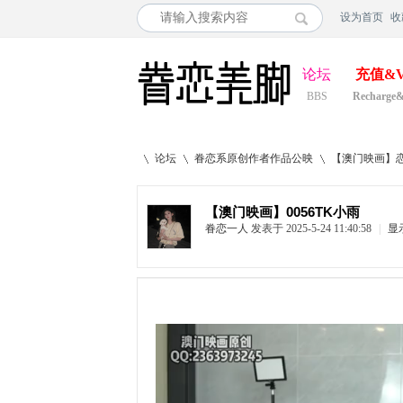
设为首页
收
论坛
充值&V
BBS
Recharge
论坛
眷恋系原创作者作品公映
【澳门映画】恋
【澳门映画】0056TK小雨
眷恋一人
发表于 2025-5-24 11:40:58
|
显
»
›
›