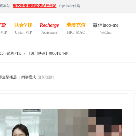
藏本站
绳艺美束捆绑紧缚足控丝足
clips4sale代购
IP
联合VIP
Recharge
港澳充值
微信iuoo-me
&VIP
Union VIP
Assistance
HK、MAC
WeChat
足+舔脚+TK
【澳门映画】0056TK小雨
示全部楼层
|
阅读模式
[复制链接]
›