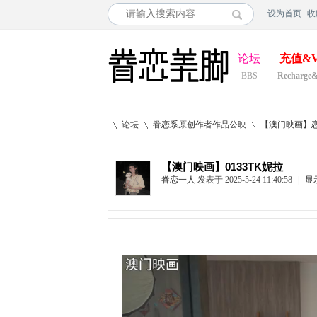
设为首页
收
论坛
充值&V
BBS
Recharge
论坛
眷恋系原创作者作品公映
【澳门映画】恋
【澳门映画】0133TK妮拉
眷恋一人
发表于 2025-5-24 11:40:58
|
显
»
›
›