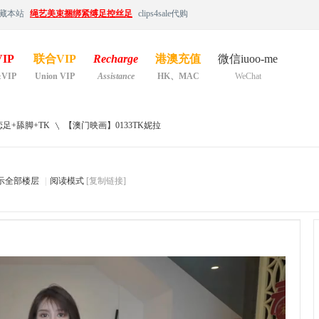
藏本站
绳艺美束捆绑紧缚足控丝足
clips4sale代购
IP
联合VIP
Recharge
港澳充值
微信iuoo-me
&VIP
Union VIP
Assistance
HK、MAC
WeChat
足+舔脚+TK
【澳门映画】0133TK妮拉
示全部楼层
|
阅读模式
[复制链接]
›