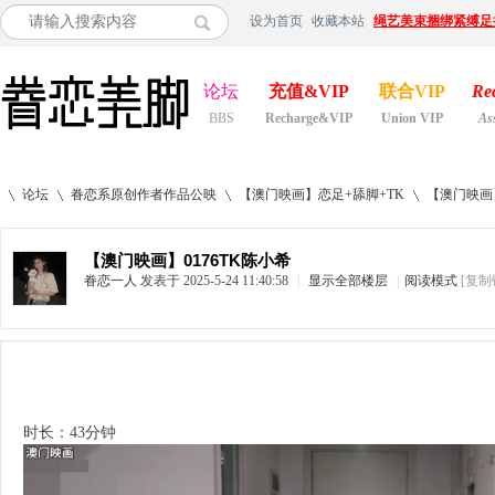
设为首页
收藏本站
绳艺美束捆绑紧缚足
论坛
充值&VIP
联合VIP
Re
BBS
Recharge&VIP
Union VIP
As
论坛
眷恋系原创作者作品公映
【澳门映画】恋足+舔脚+TK
【澳门映画】
【澳门映画】0176TK陈小希
眷恋一人
发表于 2025-5-24 11:40:58
|
显示全部楼层
|
阅读模式
[复制
»
›
›
›
时长：43分钟