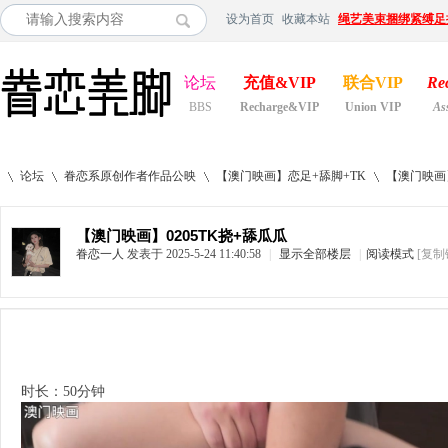
设为首页
收藏本站
绳艺美束捆绑紧缚足
论坛
充值&VIP
联合VIP
Re
BBS
Recharge&VIP
Union VIP
As
论坛
眷恋系原创作者作品公映
【澳门映画】恋足+舔脚+TK
【澳门映画】
【澳门映画】0205TK挠+舔瓜瓜
眷恋一人
发表于 2025-5-24 11:40:58
|
显示全部楼层
|
阅读模式
[复制
»
›
›
›
时长：50分钟