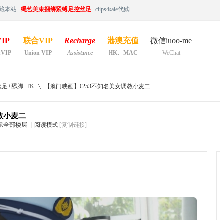
藏本站
绳艺美束捆绑紧缚足控丝足
clips4sale代购
IP
联合VIP
Recharge
港澳充值
微信iuoo-me
&VIP
Union VIP
Assistance
HK、MAC
WeChat
足+舔脚+TK
【澳门映画】0253不知名美女调教小麦二
教小麦二
示全部楼层
|
阅读模式
[复制链接]
›