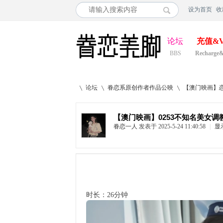
设为首页
收
论坛
充值&V
BBS
Recharge
论坛
眷恋系原创作者作品公映
【澳门映画】恋
【澳门映画】0253不知名美女调
眷恋一人
发表于 2025-5-24 11:40:58
|
显
»
›
›
时长：26分钟