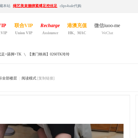
藏本站
绳艺美束捆绑紧缚足控丝足
clips4sale代购
IP
联合VIP
Recharge
港澳充值
微信iuoo-me
&VIP
Union VIP
Assistance
HK、MAC
WeChat
足+舔脚+TK
【澳门映画】0260TK玲玲
示全部楼层
|
阅读模式
[复制链接]
›