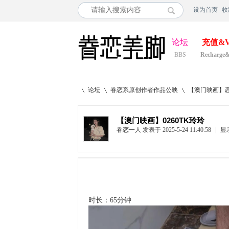
设为首页
收
论坛
充值&V
BBS
Recharge
论坛
眷恋系原创作者作品公映
【澳门映画】恋
【澳门映画】0260TK玲玲
眷恋一人
发表于 2025-5-24 11:40:58
|
显
»
›
›
时长：65分钟