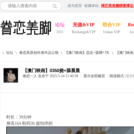
设为首页
收藏本站
绳艺美束捆绑紧缚足
论坛
充值&VIP
联合VIP
Re
BBS
Recharge&VIP
Union VIP
As
论坛
眷恋系原创作者作品公映
【澳门映画】恋足+舔脚+TK
【澳门映画】
【澳门映画】0350挠+舔晨晨
眷恋一人
发表于 2025-5-24 11:40:58
|
显示全部楼层
|
阅读模式
[复制
»
›
›
›
时长：39分钟
身高164 鞋码36 挺怕痒的