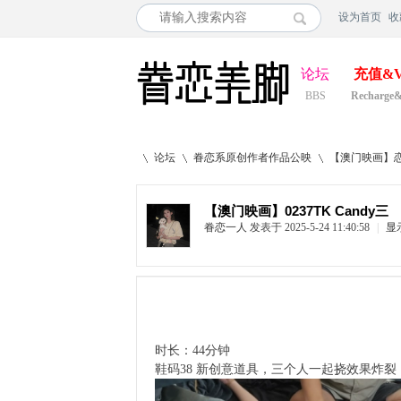
设为首页
收
论坛
充值&V
BBS
Recharge
论坛
眷恋系原创作者作品公映
【澳门映画】恋
【澳门映画】0237TK Candy三
眷恋一人
发表于 2025-5-24 11:40:58
|
显
»
›
›
时长：44分钟
鞋码38 新创意道具，三个人一起挠效果炸