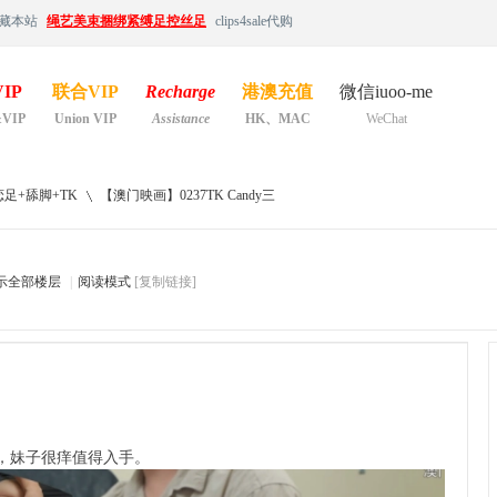
藏本站
绳艺美束捆绑紧缚足控丝足
clips4sale代购
IP
联合VIP
Recharge
港澳充值
微信iuoo-me
&VIP
Union VIP
Assistance
HK、MAC
WeChat
足+舔脚+TK
【澳门映画】0237TK Candy三
示全部楼层
|
阅读模式
[复制链接]
›
裂，妹子很痒值得入手。