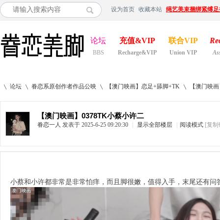
设为首页
收藏本站
绳艺美束捆绑紧缚足
论坛
充值&VIP
联合VIP
Re
BBS
Recharge&VIP
Union VIP
As
论坛
眷恋系原创作者作品公映
【澳门映画】恋足+舔脚+TK
【澳门映画】
【澳门映画】0378TK小蔡小许二
眷恋一人
发表于 2025-6-25 09:20:30
|
显示全部楼层
|
阅读模式
[复制
»
›
›
›
小蔡和小许都非常是非常怕痒，而且脚很嫩，值得入手，末尾还有问