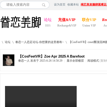
设为首页
收藏本站
绳艺美束捆绑紧缚足
论坛
充值&VIP
联合VIP
Re
BBS
Recharge&VIP
Union VIP
As
论坛
眷恋一人恋足论坛-你想要的这里都有~
【CosFeetVR】coser
【CosFeetVR】Zoe Apr 2025 A Barefoot
眷恋一人
发表于 2025-6-26 14:50:29
|
显示全部楼层
|
阅读模式
[复制
»
›
›