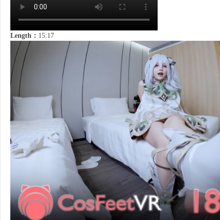
Length：
15:17