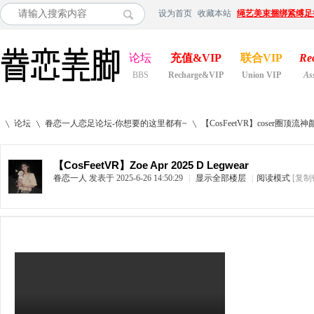
设为首页
收藏本站
绳艺美束捆绑紧缚足
论坛
充值&VIP
联合VIP
Re
BBS
Recharge&VIP
Union VIP
As
论坛
眷恋一人恋足论坛-你想要的这里都有~
【CosFeetVR】coser
【CosFeetVR】Zoe Apr 2025 D Legwear
眷恋一人
发表于 2025-6-26 14:50:29
|
显示全部楼层
|
阅读模式
[复制
»
›
›