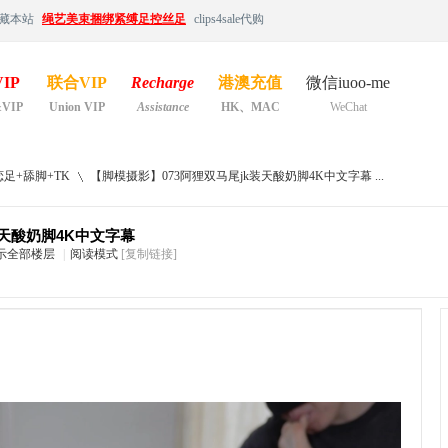
藏本站
绳艺美束捆绑紧缚足控丝足
clips4sale代购
IP
联合VIP
Recharge
港澳充值
微信iuoo-me
&VIP
Union VIP
Assistance
HK、MAC
WeChat
足+舔脚+TK
【脚模摄影】073阿狸双马尾jk装天酸奶脚4K中文字幕 ...
装天酸奶脚4K中文字幕
示全部楼层
|
阅读模式
[复制链接]
›