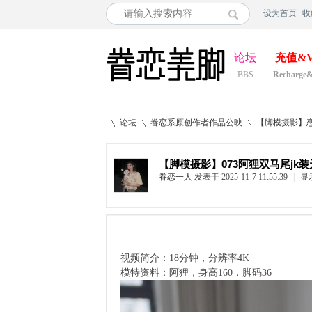
设为首页
收
论坛
充值&V
BBS
Recharge
论坛
眷恋系原创作者作品公映
【脚模摄影】恋
【脚模摄影】073阿狸双马尾jk
眷恋一人
发表于 2025-11-7 11:55:39
|
显
»
›
›
视频简介：18分钟，分辨率4K
模特资料：阿狸，身高160，脚码36