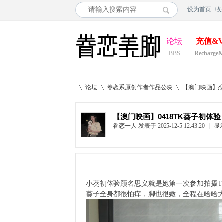
设为首页
收
论坛
充值&V
BBS
Recharge
论坛
眷恋系原创作者作品公映
【澳门映画】恋
【澳门映画】0418TK葵子初体验
眷恋一人
发表于 2025-12-5 12:43:20
|
显
»
›
›
小葵初体验顾名思义就是她第一次参加拍摄
葵子全身都很怕痒，脚也很嫩，全程在哈哈