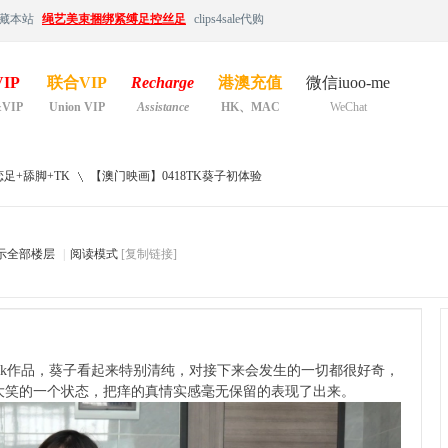
藏本站
绳艺美束捆绑紧缚足控丝足
clips4sale代购
IP
联合VIP
Recharge
港澳充值
微信iuoo-me
&VIP
Union VIP
Assistance
HK、MAC
WeChat
足+舔脚+TK
【澳门映画】0418TK葵子初体验
示全部楼层
|
阅读模式
[复制链接]
›
Tk作品，葵子看起来特别清纯，对接下来会发生的一切都很好奇，
大笑的一个状态，把痒的真情实感毫无保留的表现了出来。