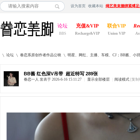
设为首页
收藏本站
绳艺美束捆绑紧缚足
论坛
充值&VIP
联合VIP
Re
BBS
Recharge&VIP
Union VIP
As
论坛
眷恋系原创作者作品公映
明星、网红、主播、车模、CJ；BB酱、小
BB酱 红色深V吊带  超近特写 289张
眷恋一人
发表于 2026-6-16 15:11:27
|
显示全部楼层
|
阅读模式
[复制
»
›
›