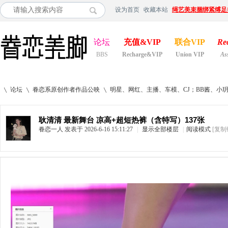
设为首页
收藏本站
绳艺美束捆绑紧缚足
论坛
充值&VIP
联合VIP
Re
BBS
Recharge&VIP
Union VIP
As
论坛
眷恋系原创作者作品公映
明星、网红、主播、车模、CJ；BB酱、小
耿清清 最新舞台 凉高+超短热裤（含特写）137张
眷恋一人
发表于 2026-6-16 15:11:27
|
显示全部楼层
|
阅读模式
[复制
»
›
›