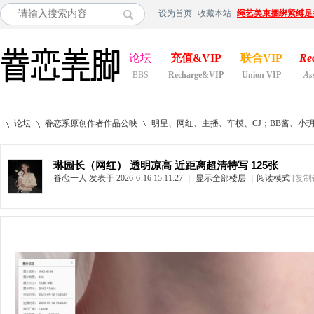
设为首页
收藏本站
绳艺美束捆绑紧缚足
论坛
充值&VIP
联合VIP
Re
BBS
Recharge&VIP
Union VIP
As
论坛
眷恋系原创作者作品公映
明星、网红、主播、车模、CJ；BB酱、小
琳园长（网红） 透明凉高 近距离超清特写 125张
眷恋一人
发表于 2026-6-16 15:11:27
|
显示全部楼层
|
阅读模式
[复制
»
›
›