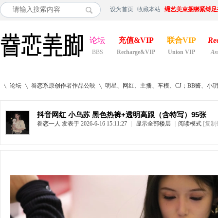
设为首页
收藏本站
绳艺美束捆绑紧缚足
论坛
充值&VIP
联合VIP
Re
BBS
Recharge&VIP
Union VIP
As
论坛
眷恋系原创作者作品公映
明星、网红、主播、车模、CJ；BB酱、小
抖音网红 小乌苏 黑色热裤+透明高跟（含特写）95张
眷恋一人
发表于 2026-6-16 15:11:27
|
显示全部楼层
|
阅读模式
[复制
»
›
›