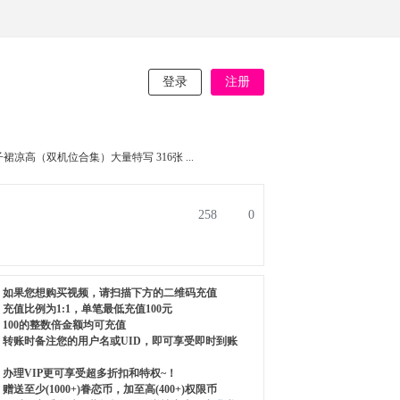
登录
注册
裙凉高（双机位合集）大量特写 316张 ...
258
0
如果您想购买视频，请扫描下方的二维码充值
充值比例为1:1，单笔最低充值100元
100的整数倍金额均可充值
转账时备注您的用户名或UID，即可享受即时到账
办理VIP更可享受超多折扣和特权~！
赠送至少(1000+)眷恋币，加至高(400+)权限币