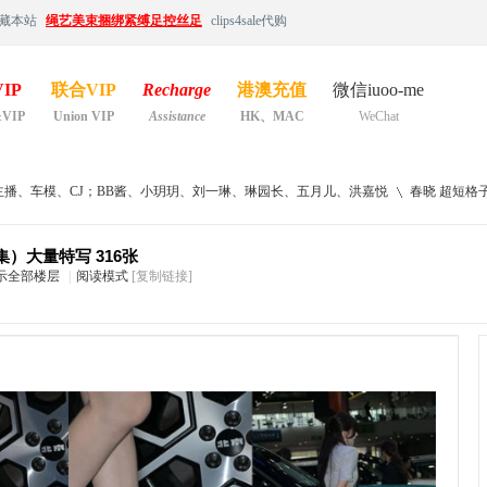
藏本站
绳艺美束捆绑紧缚足控丝足
clips4sale代购
IP
联合VIP
Recharge
港澳充值
微信iuoo-me
&VIP
Union VIP
Assistance
HK、MAC
WeChat
主播、车模、CJ；BB酱、小玥玥、刘一琳、琳园长、五月儿、洪嘉悦
春晓 超短格子
）大量特写 316张
示全部楼层
|
阅读模式
[复制链接]
›