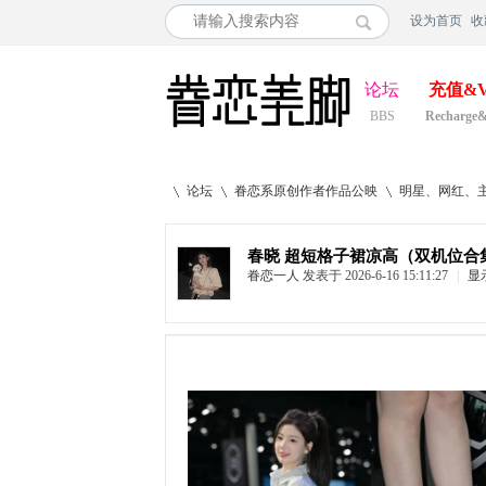
设为首页
收
论坛
充值&V
BBS
Recharge
论坛
眷恋系原创作者作品公映
明星、网红、
春晓 超短格子裙凉高（双机位合集
眷恋一人
发表于 2026-6-16 15:11:27
|
显
»
›
›