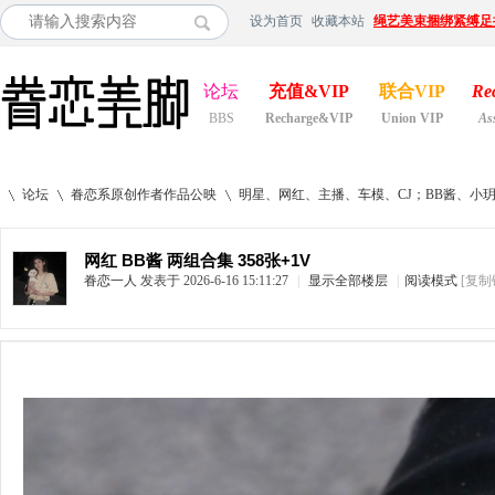
设为首页
收藏本站
绳艺美束捆绑紧缚足
论坛
充值&VIP
联合VIP
Re
BBS
Recharge&VIP
Union VIP
As
论坛
眷恋系原创作者作品公映
明星、网红、主播、车模、CJ；BB酱、小
网红 BB酱 两组合集 358张+1V
眷恋一人
发表于 2026-6-16 15:11:27
|
显示全部楼层
|
阅读模式
[复制
»
›
›