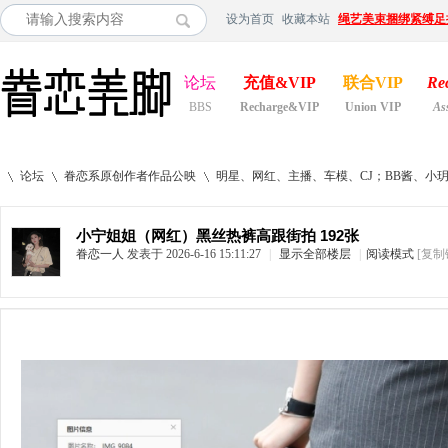
设为首页
收藏本站
绳艺美束捆绑紧缚足
论坛
充值&VIP
联合VIP
Re
BBS
Recharge&VIP
Union VIP
As
论坛
眷恋系原创作者作品公映
明星、网红、主播、车模、CJ；BB酱、小
小宁姐姐（网红）黑丝热裤高跟街拍 192张
眷恋一人
发表于 2026-6-16 15:11:27
|
显示全部楼层
|
阅读模式
[复制
»
›
›