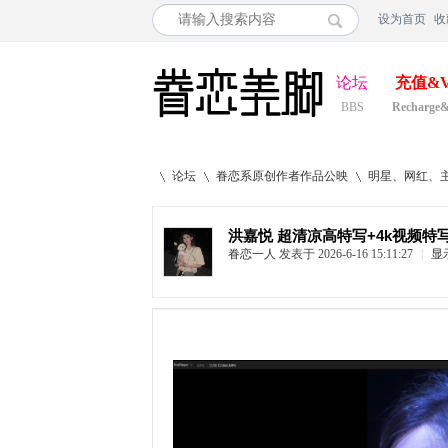
设为首页
收
论坛
充值&V
BBS
Recharge
论坛
眷恋系原创作者作品公映
明星、网红、
洪嘉悦 超清凉高特写+4k视频特写 
眷恋一人
发表于 2026-6-16 15:11:27
|
显
»
›
›