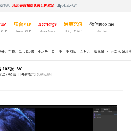
藏本站
绳艺美束捆绑紧缚足控丝足
clips4sale代购
IP
联合VIP
Recharge
港澳充值
微信iuoo-me
&VIP
Union VIP
Assistance
HK、MAC
WeChat
主播、车模、CJ；BB酱、小玥玥、刘一琳、琳园长、五月儿、洪嘉悦
洪嘉悦 超清凉高
102张+3V
示全部楼层
|
阅读模式
[复制链接]
›