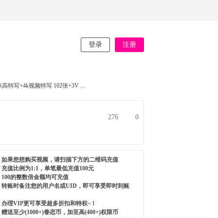
登录
注册
特写+4k视频特写 102张+3V ...
276
0
如果您想购买视频，请扫描下方的二维码充值
充值比例为1:1，单笔最低充值100元
100的整数倍金额均可充值
转账时备注您的用户名或UID，即可享受即时到账
办理VIP更可享受超多折扣和特权~！
赠送至少(1000+)眷恋币，加至高(400+)权限币