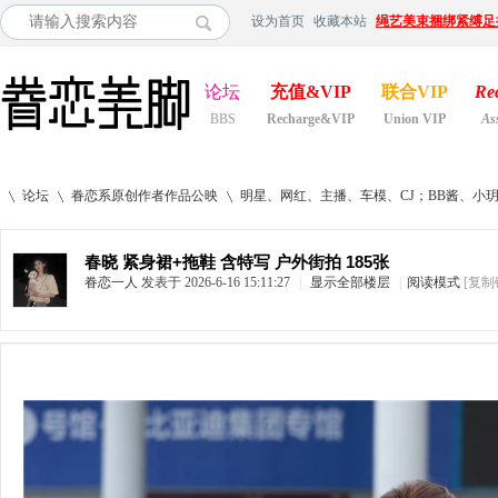
设为首页
收藏本站
绳艺美束捆绑紧缚足
论坛
充值&VIP
联合VIP
Re
BBS
Recharge&VIP
Union VIP
As
论坛
眷恋系原创作者作品公映
明星、网红、主播、车模、CJ；BB酱、小
春晓 紧身裙+拖鞋 含特写 户外街拍 185张
眷恋一人
发表于 2026-6-16 15:11:27
|
显示全部楼层
|
阅读模式
[复制
»
›
›