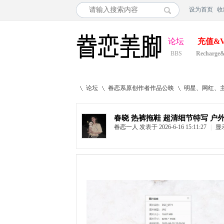
设为首页
收
论坛
充值&V
BBS
Recharge
论坛
眷恋系原创作者作品公映
明星、网红、
春晓 热裤拖鞋 超清细节特写 户外
眷恋一人
发表于 2026-6-16 15:11:27
|
显
»
›
›