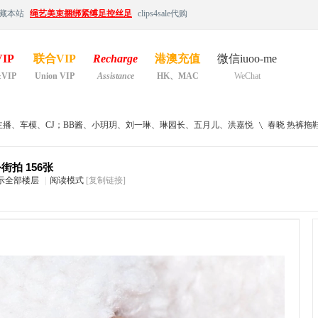
藏本站
绳艺美束捆绑紧缚足控丝足
clips4sale代购
IP
联合VIP
Recharge
港澳充值
微信iuoo-me
&VIP
Union VIP
Assistance
HK、MAC
WeChat
主播、车模、CJ；BB酱、小玥玥、刘一琳、琳园长、五月儿、洪嘉悦
春晓 热裤拖鞋 
街拍 156张
示全部楼层
|
阅读模式
[复制链接]
›