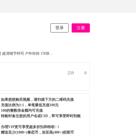
登录
注册
超清细节特写 户外街拍 156张 ...
259
0
如果您想购买视频，请扫描下方的二维码充值
充值比例为1:1，单笔最低充值100元
100的整数倍金额均可充值
转账时备注您的用户名或UID，即可享受即时到账
办理VIP更可享受超多折扣和特权~！
赠送至少(1000+)眷恋币，加至高(400+)权限币