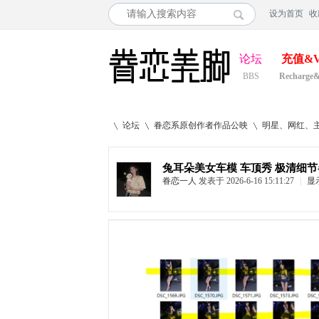
设为首页
收
论坛
充值&V
BBS
Recharge
论坛
眷恋系原创作者作品公映
明星、网红、
兔耳朵美女车模 车顶秀 极清细节各
眷恋一人
发表于 2026-6-16 15:11:27
|
显
»
›
›