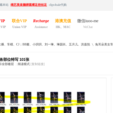
藏本站
绳艺美束捆绑紧缚足控丝足
clips4sale代购
IP
联合VIP
Recharge
港澳充值
微信iuoo-me
&VIP
Union VIP
Assistance
HK、MAC
WeChat
主播、车模、CJ；BB酱、小玥玥、刘一琳、琳园长、五月儿、洪嘉悦
兔耳朵美女车模
部位特写 101张
示全部楼层
|
阅读模式
[复制链接]
›