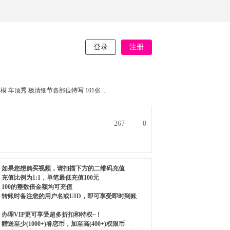
登录
注册
 车顶秀 极清细节各部位特写 101张 ...
267
0
如果您想购买视频，请扫描下方的二维码充值
充值比例为1:1，单笔最低充值100元
100的整数倍金额均可充值
转账时备注您的用户名或UID，即可享受即时到账
办理VIP更可享受超多折扣和特权~！
赠送至少(1000+)眷恋币，加至高(400+)权限币