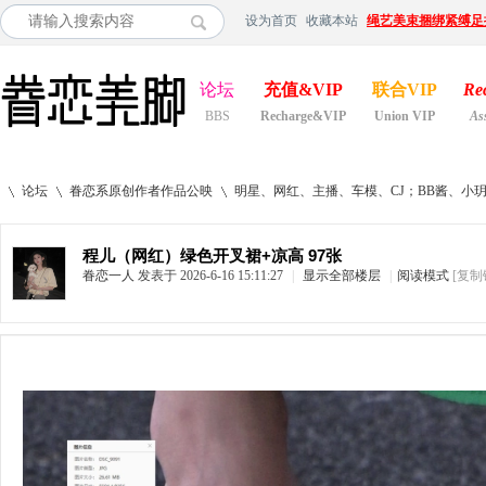
设为首页
收藏本站
绳艺美束捆绑紧缚足
论坛
充值&VIP
联合VIP
Re
BBS
Recharge&VIP
Union VIP
As
论坛
眷恋系原创作者作品公映
明星、网红、主播、车模、CJ；BB酱、小
程儿（网红）绿色开叉裙+凉高 97张
眷恋一人
发表于 2026-6-16 15:11:27
|
显示全部楼层
|
阅读模式
[复制
»
›
›