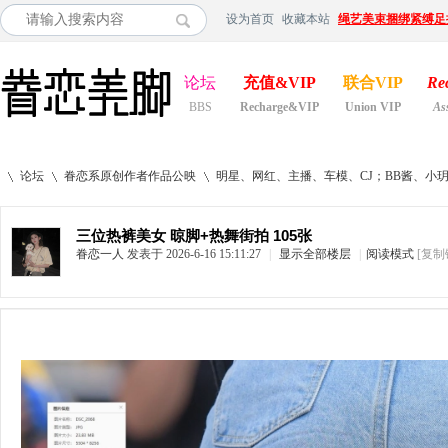
设为首页
收藏本站
绳艺美束捆绑紧缚足
论坛
充值&VIP
联合VIP
Re
BBS
Recharge&VIP
Union VIP
As
论坛
眷恋系原创作者作品公映
明星、网红、主播、车模、CJ；BB酱、小
三位热裤美女 晾脚+热舞街拍 105张
眷恋一人
发表于 2026-6-16 15:11:27
|
显示全部楼层
|
阅读模式
[复制
»
›
›