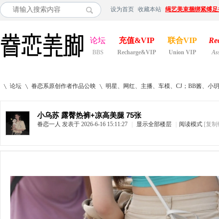
设为首页
收藏本站
绳艺美束捆绑紧缚足
论坛
充值&VIP
联合VIP
Re
BBS
Recharge&VIP
Union VIP
As
论坛
眷恋系原创作者作品公映
明星、网红、主播、车模、CJ；BB酱、小
小乌苏 露臀热裤+凉高美腿 75张
眷恋一人
发表于 2026-6-16 15:11:27
|
显示全部楼层
|
阅读模式
[复制
»
›
›