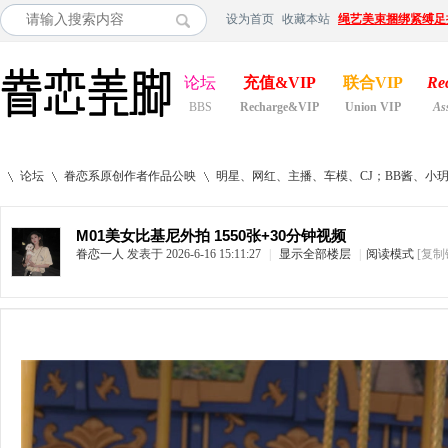
设为首页
收藏本站
绳艺美束捆绑紧缚足
论坛
充值&VIP
联合VIP
Re
BBS
Recharge&VIP
Union VIP
As
论坛
眷恋系原创作者作品公映
明星、网红、主播、车模、CJ；BB酱、小
M01美女比基尼外拍 1550张+30分钟视频
眷恋一人
发表于 2026-6-16 15:11:27
|
显示全部楼层
|
阅读模式
[复制
»
›
›