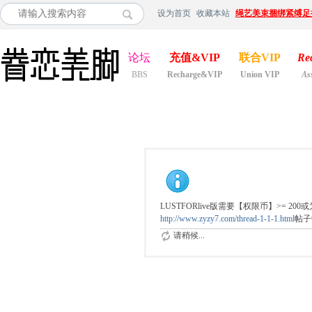
设为首页
收藏本站
绳艺美束捆绑紧缚足
论坛
充值&VIP
联合VIP
Re
BBS
Recharge&VIP
Union VIP
As
LUSTFORlive版需要【权限币】>= 
http://www.zyzy7.com/thread-1-1-1.html
帖子
请稍候...