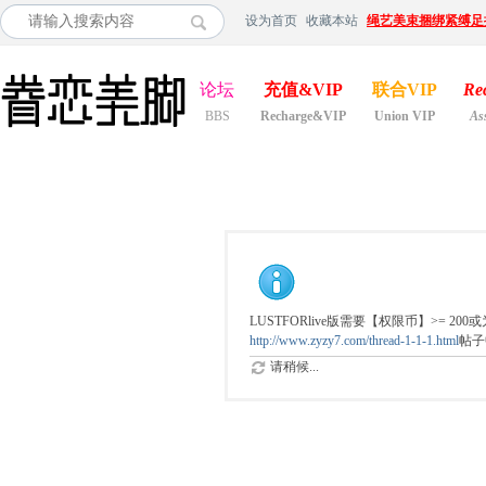
设为首页
收藏本站
绳艺美束捆绑紧缚足
论坛
充值&VIP
联合VIP
Re
BBS
Recharge&VIP
Union VIP
As
LUSTFORlive版需要【权限币】>= 
http://www.zyzy7.com/thread-1-1-1.html
帖子
请稍候...