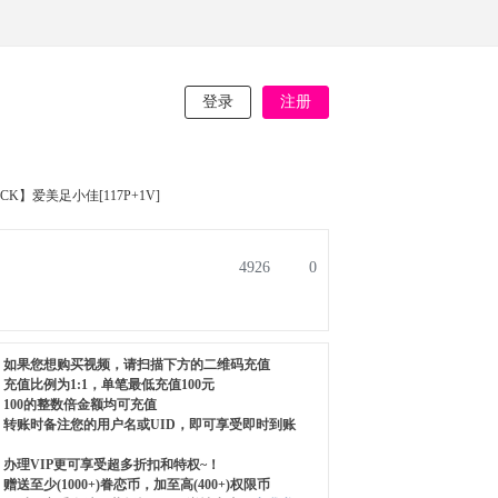
登录
注册
CK】爱美足小佳[117P+1V]
4926
0
如果您想购买视频，请扫描下方的二维码充值
充值比例为1:1，单笔最低充值100元
100的整数倍金额均可充值
转账时备注您的用户名或UID，即可享受即时到账
办理VIP更可享受超多折扣和特权~！
赠送至少(1000+)眷恋币，加至高(400+)权限币