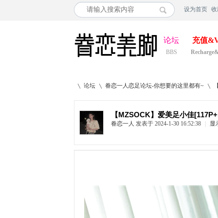
设为首页
收
论坛
充值&V
BBS
Recharge
论坛
眷恋一人恋足论坛-你想要的这里都有~
【MZSOCK】爱美足小佳[117P+1
眷恋一人
发表于 2024-1-30 16:52:38
|
显
»
›
›