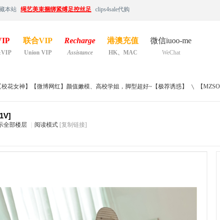
藏本站
绳艺美束捆绑紧缚足控丝足
clips4sale代购
IP
联合VIP
Recharge
港澳充值
微信iuoo-me
&VIP
Union VIP
Assistance
HK、MAC
WeChat
【校花女神】【微博网红】颜值嫩模、高校学姐，脚型超好~【极荐诱惑】
【MZSO
V]
示全部楼层
|
阅读模式
[复制链接]
›