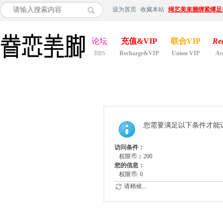
设为首页
收藏本站
绳艺美束捆绑紧缚足
论坛
充值&VIP
联合VIP
Re
BBS
Recharge&VIP
Union VIP
As
您需要满足以下条件才能
访问条件：
权限币 ≥ 200
您的信息：
权限币: 0
请稍候...