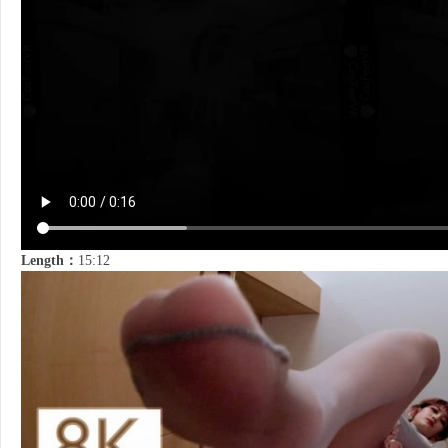
Length：
15:12