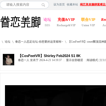
设为首页
收藏本站
绳艺美束捆绑紧缚足
论坛
充值&VIP
联合VIP
Re
BBS
Recharge&VIP
Union VIP
As
论坛
眷恋一人恋足论坛-你想要的这里都有~
【CosFeetVR】coser
【CosFeetVR】Shirley Feb2024 S1 8K
眷恋一人
发表于 2024-4-21 14:19:37
|
显示全部楼层
|
阅读模式
[复制
»
›
›