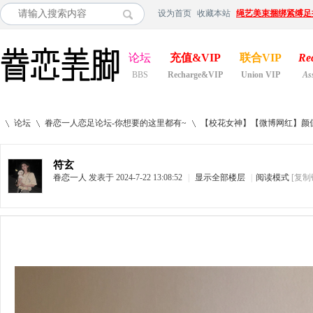
设为首页
收藏本站
绳艺美束捆绑紧缚足
论坛
充值&VIP
联合VIP
Re
BBS
Recharge&VIP
Union VIP
As
论坛
眷恋一人恋足论坛-你想要的这里都有~
【校花女神】【微博网红】颜
符玄
眷恋一人
发表于 2024-7-22 13:08:52
|
显示全部楼层
|
阅读模式
[复制
»
›
›