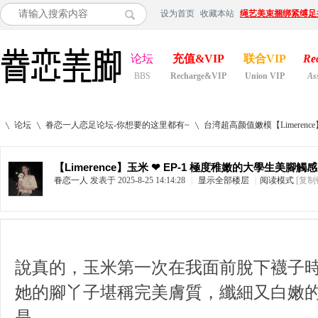
设为首页
收藏本站
绳艺美束捆绑紧缚足
论坛
充值&VIP
联合VIP
Re
BBS
Recharge&VIP
Union VIP
As
论坛
眷恋一人恋足论坛-你想要的这里都有~
台湾超高颜值嫩模【Limerenc
【Limerence】玉米 ❤ EP-1 極度稚嫩的大學生美腳觸感
眷恋一人
发表于 2025-8-25 14:14:28
|
显示全部楼层
|
阅读模式
[复制
»
›
›
說真的，玉米第一次在我面前脫下襪子
她的腳丫子堪稱完美膚質，纖細又白嫩
是