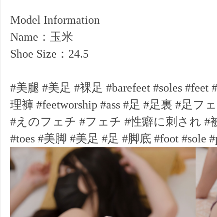
Model Information
Name：玉米
Shoe Size：24.5
#美腿 #美足 #裸足 #barefeet #soles #f
理褲 #feetworship #ass #足 #足裏 
#えのフェチ #フェチ #性癖に刺され #
#toes #美脚 #美足 #足 #脚底 #foot #sole #pre