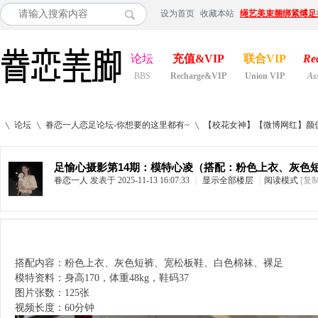
设为首页
收藏本站
绳艺美束捆绑紧缚足
论坛
充值&VIP
联合VIP
Re
BBS
Recharge&VIP
Union VIP
As
论坛
眷恋一人恋足论坛-你想要的这里都有~
【校花女神】【微博网红】颜
足愉心摄影第14期：模特心凌（搭配：粉色上衣、灰色
眷恋一人
发表于 2025-11-13 16:07:33
|
显示全部楼层
|
阅读模式
[复
»
›
›
搭配内容：粉色上衣、灰色短裤、宽松板鞋、白色棉袜、裸足
模特资料：身高170，体重48kg，鞋码37
图片张数：125张
视频长度：60分钟