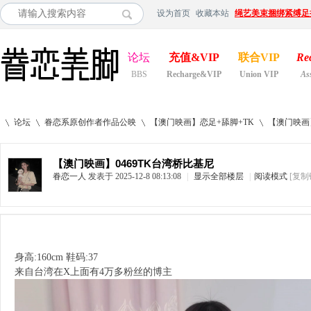
设为首页
收藏本站
绳艺美束捆绑紧缚足
论坛
充值&VIP
联合VIP
Re
BBS
Recharge&VIP
Union VIP
As
论坛
眷恋系原创作者作品公映
【澳门映画】恋足+舔脚+TK
【澳门映画】
【澳门映画】0469TK台湾桥比基尼
眷恋一人
发表于 2025-12-8 08:13:08
|
显示全部楼层
|
阅读模式
[复制
»
›
›
›
身高:160cm 鞋码:37
来自台湾在X上面有4万多粉丝的博主