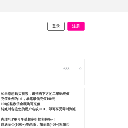
登录
注册
633
0
如果您想购买视频，请扫描下方的二维码充值
充值比例为1:1，单笔最低充值100元
100的整数倍金额均可充值
转账时备注您的用户名或UID，即可享受即时到账
办理VIP更可享受超多折扣和特权~！
赠送至少(1000+)眷恋币，加至高(400+)权限币