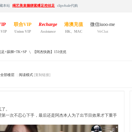
藏本站
绳艺美束捆绑紧缚足控丝足
clips4sale代购
IP
联合VIP
Recharge
港澳充值
微信iuoo-me
&VIP
Union VIP
Assistance
HK、MAC
WeChat
足+舔脚+TK+SP
【阿杰快跑】151优优
示全部楼层
|
阅读模式
[复制链接]
›
气了。
理第一次不忍心下手，最后还是阿杰本人为了出节目效果才下重手