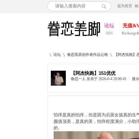
设为首页
收
论坛
充值&V
BBS
Recharge
论坛
眷恋系原创作者作品公映
【阿杰快跑】恋
【阿杰快跑】151优优
眷恋一人
发表于 2026-6-4 20:00:43
|
显
»
›
›
怕痒是真的怕痒，但是因为后面女孩真的生
颜值顶美，是真的美，怕痒程度满分，小助
的。