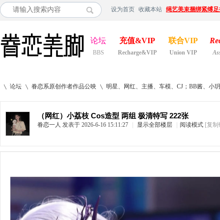
设为首页
收藏本站
绳艺美束捆绑紧缚足
论坛
充值&VIP
联合VIP
Re
BBS
Recharge&VIP
Union VIP
As
论坛
眷恋系原创作者作品公映
明星、网红、主播、车模、CJ；BB酱、小
（网红）小荔枝 Cos造型 两组 极清特写 222张
眷恋一人
发表于 2026-6-16 15:11:27
|
显示全部楼层
|
阅读模式
[复制
»
›
›