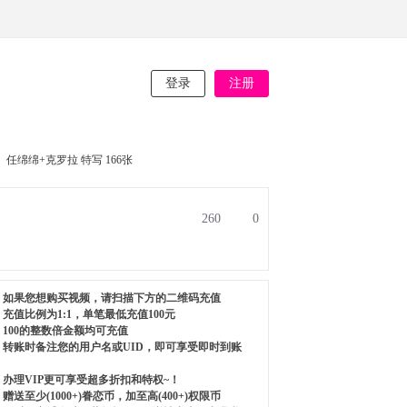
登录
注册
任绵绵+克罗拉 特写 166张
260
0
如果您想购买视频，请扫描下方的二维码充值
充值比例为1:1，单笔最低充值100元
100的整数倍金额均可充值
转账时备注您的用户名或UID，即可享受即时到账
办理VIP更可享受超多折扣和特权~！
赠送至少(1000+)眷恋币，加至高(400+)权限币