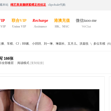
藏本站
绳艺美束捆绑紧缚足控丝足
clips4sale代购
IP
联合VIP
Recharge
港澳充值
微信iuoo-me
&VIP
Union VIP
Assistance
HK、MAC
WeChat
主播、车模、CJ；BB酱、小玥玥、刘一琳、琳园长、五月儿、洪嘉悦
多位车模（6）
 166张
示全部楼层
|
阅读模式
[复制链接]
›