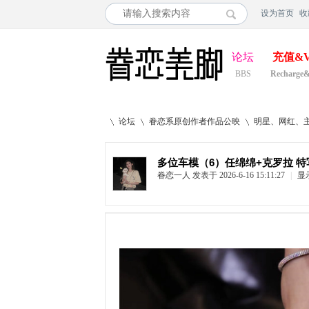
设为首页
收
论坛
充值&V
BBS
Recharge
论坛
眷恋系原创作者作品公映
明星、网红、
多位车模（6）任绵绵+克罗拉 特写
眷恋一人
发表于 2026-6-16 15:11:27
|
显
»
›
›