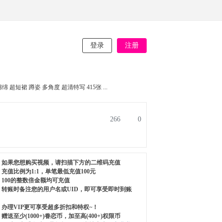
登录
注册
 超短裙 蹲姿 多角度 超清特写 415张 ...
266
0
如果您想购买视频，请扫描下方的二维码充值
充值比例为1:1，单笔最低充值100元
100的整数倍金额均可充值
转账时备注您的用户名或UID，即可享受即时到账
办理VIP更可享受超多折扣和特权~！
赠送至少(1000+)眷恋币，加至高(400+)权限币