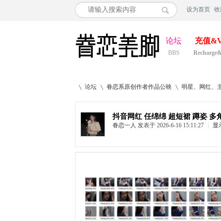
设为首页
收
论坛
充值&V
BBS
Recharge
论坛
眷恋系原创作者作品公映
明星、网红、
抖音网红 任绵绵 超短裙 蹲姿 多角
眷恋一人
发表于 2026-6-16 15:11:27
|
显
»
›
›