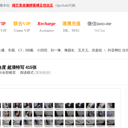
藏本站
绳艺美束捆绑紧缚足控丝足
clips4sale代购
IP
联合VIP
Recharge
港澳充值
微信iuoo-me
&VIP
Union VIP
Assistance
HK、MAC
WeChat
主播、车模、CJ；BB酱、小玥玥、刘一琳、琳园长、五月儿、洪嘉悦
抖音网红 任绵绵
度 超清特写 415张
示全部楼层
|
阅读模式
[复制链接]
›