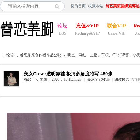
设为首页
收藏本站
绳艺美束捆绑紧缚足
论坛
充值&VIP
联合VIP
Re
BBS
Recharge&VIP
Union VIP
As
论坛
眷恋系原创作者作品公映
明星、网红、主播、车模、CJ；BB酱、小
美女Coser透明凉鞋 极清多角度特写 480张
眷恋一人
发表于 2026-6-16 15:11:27
|
显示全部楼层
|
阅读模式
[复制
»
›
›