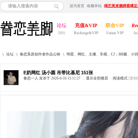
设为首页
收藏本站
绳艺美束捆绑紧缚足
论坛
充值&VIP
联合VIP
Re
BBS
Recharge&VIP
Union VIP
As
论坛
眷恋系原创作者作品公映
明星、网红、主播、车模、CJ；BB酱、小
E奶网红 汤小圆 吊带比基尼 151张
眷恋一人
发表于 2026-6-16 15:11:27
|
显示全部楼层
|
阅读模式
[复制
»
›
›